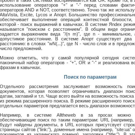
пробел в таких системах воспринимается как OR. Кроме тог, в 
использование операторов "+" и "-" перед словами факти
операторов AND и NOT, соответственно. Точно так же использ
AltaVista, Excite, Lycos и Апорт. Большинство профессионал
обеспечивает выполнение операций контекстной близости,
которой - поиск выражений в кавычках. В системе Яndex режи
называется "поиском с расстоянием". В общем виде ограни
задается выражением вида "/(n m)", где n - минимальное,
допустимое расстояние. В системе Апорт существует два 
расстоянию: в словах "wN(...)", где N - число слов и в предложен
число предложений.
Можно отметить, что у самой популярной сегодня сист
лаконичный набор операторов - "+", OR и "-" и реализована 
фразам в кавычках.
Поиск по параметрам
Отдельного рассмотрения заслуживает возможность по
документов, которая позволяет ограничивать диапазон пои
датам, заглавий и т.п. Чаще всего выйти на возможность поиск
из режима расширенного поиска. В режиме расширенного поиск
отдельных параметров предлагается весь диапазон возможнос
Например, в системе Alltheweb в за просах можно у
обеспечивающие поиск по таким параметрам: URL (например, п
будут найдены документы, в URL которых присутсвует строка
страницы сайтов ("link:"), доменные имена (например, "site:ua
документов из украинского домена), заголовки ("title:"). В 