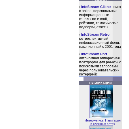
InfoStream Client:
поиск
в online, персональные
информационные
каналы по e-mail,
рейтинги, тематические
подборки, отчеты
InfoStream Retro
ретроспективный
информационный фонд,
накопленный с 2001 года
InfoStream Port
автономная аппаратная
платформа для работы с
поисковыми запросами
через пользовательский
интерфейс
ПУБЛИКАЦИИ
Интернетика: Навигация
в сложных сетях