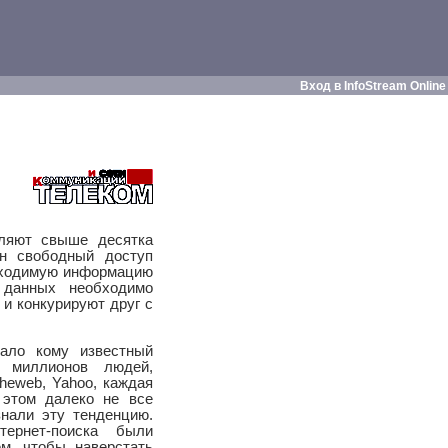
Вход в InfoStream Online
ляют свыше десятка
ен свободный доступ
обходимую информацию
 данных необходимо
и конкурируют друг с
ало кому известный
м миллионов людей,
theweb, Yahoo, каждая
 этом далеко не все
нали эту тенденцию.
тернет-поиска были
м, чтобы наверстать