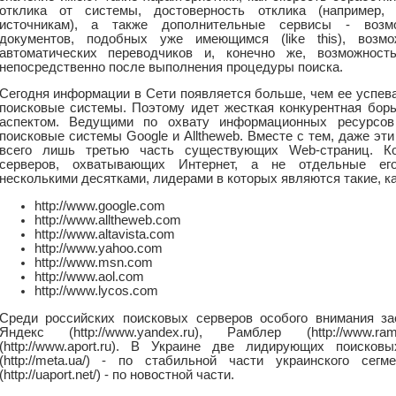
отклика от системы, достоверность отклика (например,
источникам), а также дополнительные сервисы - возм
документов, подобных уже имеющимся (like this), возмо
автоматических переводчиков и, конечно же, возможност
непосредственно после выполнения процедуры поиска.
Сегодня информации в Сети появляется больше, чем ее успев
поисковые системы. Поэтому идет жесткая конкурентная борь
аспектом. Ведущими по охвату информационных ресурсов
поисковые системы Google и Alltheweb. Вместе с тем, даже э
всего лишь третью часть существующих Web-страниц. Ко
серверов, охватывающих Интернет, а не отдельные его
несколькими десятками, лидерами в которых являются такие, ка
http://www.google.com
http://www.alltheweb.com
http://www.altavista.com
http://www.yahoo.com
http://www.msn.com
http://www.aol.com
http://www.lycos.com
Среди российских поисковых серверов особого внимания за
Яндекс (http://www.yandex.ru), Рамблер (http://www.r
(http://www.aport.ru). В Украине две лидирующих поиск
(http://meta.ua/) - по стабильной части украинского сег
(http://uaport.net/) - по новостной части.