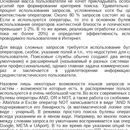
Основная масса пользователей не хочет прикладывать особ
усилий при формировании критериев поиска. Удивительно
процент использования запросов, усложненных хотя бы о
контекстным оператором. Около 80 % запросов состоят из о
Если и используются операторы, то это в основном бул
использования операторов контекстной близости и логическог
превышает 1-2%. В то же время, реализация отработки сложн
пока не более 20%) и определяет эффективность испо
проводимого пользователем в Интернет.
Для ввода сложных запросов требуется использование бу
операторов, скобок, указание полей и т.п., что недоступно для
пользователя. Поисковые службы обычно создают два интер
умолчанию) и расширенный (называемый в разных система
или профессиональным), однако главная задача коммерческих
раз и заключается в удовлетворении информацион
среднестатистического пользователя.
Назовем лишь некоторые возможности языков запросов н
систем - возможности которые есть в распоряжении пользо
используются в очень небольшой части. Во всех современных 
булевы операторы AND, OR и NOT, а также работа со скобками.
- AltaVista и Excite оператор NOT записывается в виде "AND 
подчеркивается его бинарность (в математической логике о
виде - унарный). В режимах простого поиска булевы опера
всегда указанием их в явном виде. Например, во многих поис
между словами запроса по умолчанию воспринимается как опер
Google, META и UAport). В то же время при указании опций тип