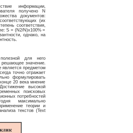
ствие информации,
ователя получено N
жества документов:
 соответствующих (их
степень соответствия,
ле: S = (N2/N)x100% =
антности, однако, на
нтность.
 полезной для него
 решающее значение.
е является предметом
сегда точно отражает
льно формулировать
конце 20 века мнение
Достижение высокой
временных поисковых
ионных потребностей
годня максимально
применение теории и
нализа текстов (Text