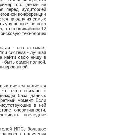
пример того, где мы не
ая перед аудиторией
жегодной конференции
ается на одну из самых
ть упущенное, но пока
л, что в ближайшие 12
поисковую технологию
стая - она отражает
 Или система - лучшая
на найти свою нишу в
 - быть самой полной,
лизированной.
вых систем является
ска тесно связано с
однажды база данных
кретный момент. Если
рисутствующие в ней
твие оперативности,
леживать последние
ателей ИПС, большое
и запросов, получения