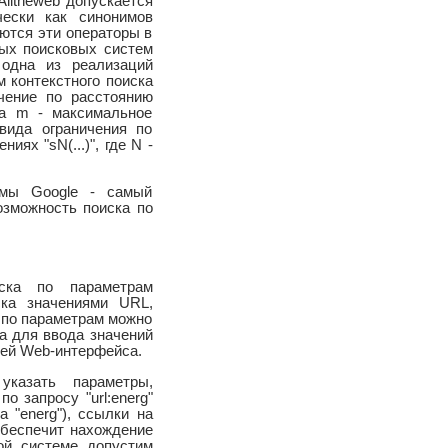
Alltheweb допускается
чески как синонимов
уются эти операторы в
ьных поисковых систем
 одна из реализаций
м контекстного поиска
чение по расстоянию
 а m - максимальное
вида ограничения по
иях "sN(...)", где N -
емы Google - самый
возможность поиска по
иска по параметрам
ска значениями URL,
а по параметрам можно
а для ввода значений
тей Web-интерфейса.
казать параметры,
о запросу "url:energ"
 "energ"), ссылки на
" обеспечит нахождение
этой системе допустим