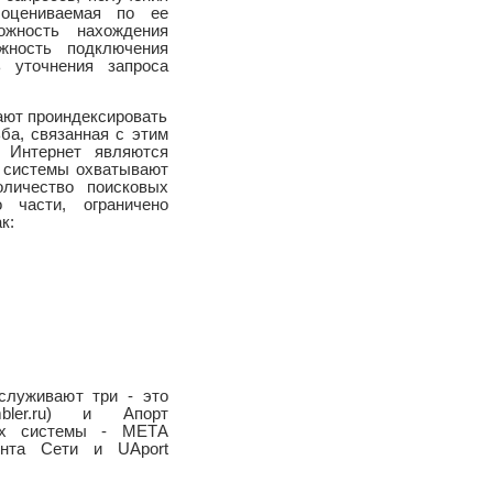
 оцениваемая по ее
ожность нахождения
жность подключения
ь уточнения запроса
ают проиндексировать
ба, связанная с этим
 Интернет являются
ти системы охватывают
личество поисковых
 части, ограничено
к:
служивают три - это
ambler.ru) и Апорт
овых системы - МЕТА
мента Сети и UAport