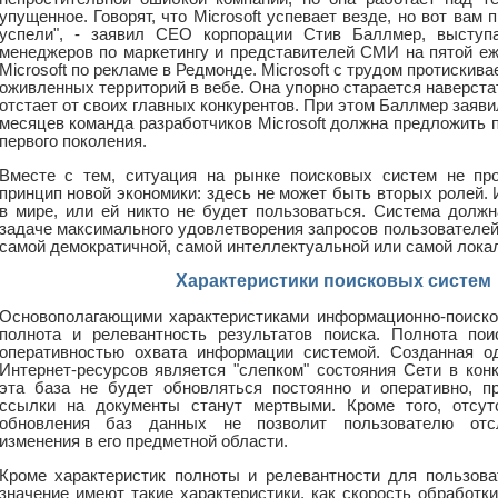
упущенное. Говорят, что Microsoft успевает везде, но вот вам 
успели", - заявил CEO корпорации Стив Баллмер, выступ
менеджеров по маркетингу и представителей СМИ на пятой е
Microsoft по рекламе в Редмонде. Microsoft с трудом протискив
оживленных территорий в вебе. Она упорно старается наверста
отстает от своих главных конкурентов. При этом Баллмер заяви
месяцев команда разработчиков Microsoft должна предложить 
первого поколения.
Вместе с тем, ситуация на рынке поисковых систем не про
принцип новой экономики: здесь не может быть вторых ролей.
в мире, или ей никто не будет пользоваться. Система долж
задаче максимального удовлетворения запросов пользователей
самой демократичной, самой интеллектуальной или самой лока
Характеристики поисковых систем
Основополагающими характеристиками информационно-поиско
полнота и релевантность результатов поиска. Полнота пои
оперативностью охвата информации системой. Созданная 
Интернет-ресурсов является "слепком" состояния Сети в кон
эта база не будет обновляться постоянно и оперативно, п
ссылки на документы станут мертвыми. Кроме того, отсутс
обновления баз данных не позволит пользователю отс
изменения в его предметной области.
Кроме характеристик полноты и релевантности для пользов
значение имеют такие характеристики, как скорость обработк