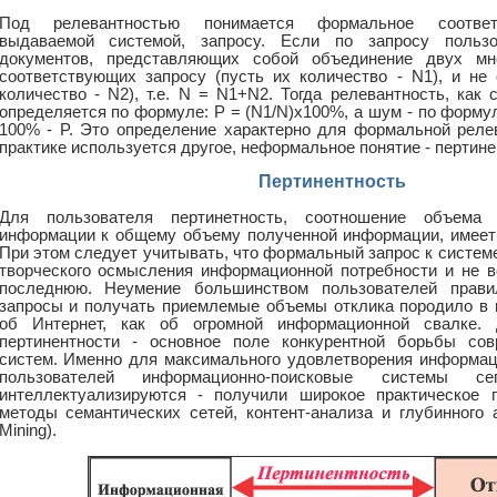
Под релевантностью понимается формальное соответ
выдаваемой системой, запросу. Если по запросу польз
документов, представляющих собой объединение двух мно
соответствующих запросу (пусть их количество - N1), и не
количество - N2), т.е. N = N1+N2. Тогда релевантность, как 
определяется по формуле: Р = (N1/N)x100%, а шум - по форму
100% - P. Это определение характерно для формальной релев
практике используется другое, неформальное понятие - пертине
Пертинентность
Для пользователя пертинетность, соотношение объема
информации к общему объему полученной информации, имеет
При этом следует учитывать, что формальный запрос к систем
творческого осмысления информационной потребности и не в
последнюю. Неумение большинством пользователей прави
запросы и получать приемлемые объемы отклика породило в 
об Интернет, как об огромной информационной свалке. 
пертинентности - основное поле конкурентной борьбы со
систем. Именно для максимального удовлетворения информац
пользователей информационно-поисковые системы се
интеллектуализируются - получили широкое практическое 
методы семантических сетей, контент-анализа и глубинного а
Mining).