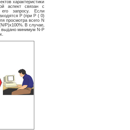
пектов характеристики
ой аспект связан с
 его запросу. Если
ходятся Р (при Р ( 0)
ля просмотра всего N
(N/P)x100%. В случае,
ю выдано минимум N-P
х.