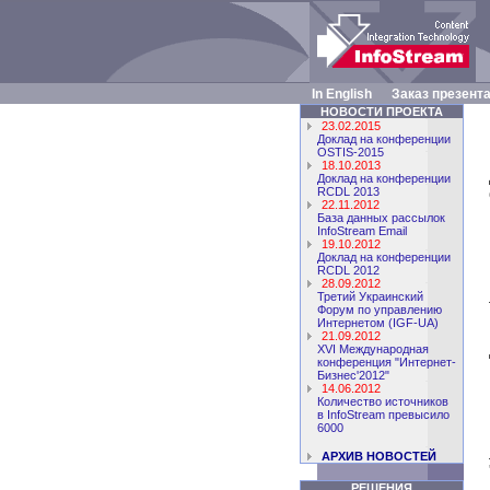
In English
Заказ презент
НОВОСТИ ПРОЕКТА
23.02.2015
Доклад на конференции
OSTIS-2015
18.10.2013
Доклад на конференции
RCDL 2013
22.11.2012
База данных рассылок
InfoStream Email
19.10.2012
Доклад на конференции
RCDL 2012
28.09.2012
Третий Украинский
Форум по управлению
Интернетом (IGF-UA)
21.09.2012
XVI Международная
конференция "Интернет-
Бизнес'2012"
14.06.2012
Количество источников
в InfoStream превысило
6000
АРХИВ НОВОСТЕЙ
РЕШЕНИЯ