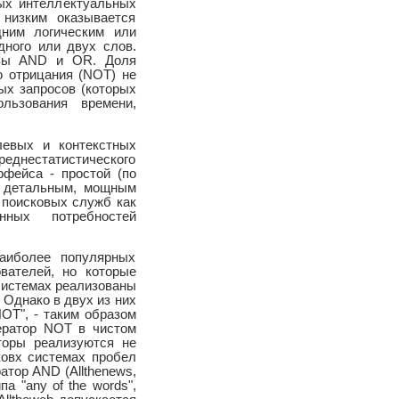
ых интеллектуальных
 низким оказывается
дним логическим или
дного или двух слов.
евы AND и OR. Доля
о отрицания (NOT) не
ых запросов (которых
льзования времени,
левых и контекстных
 среднестатистического
фейса - простой (по
х детальным, мощным
 поисковых служб как
ных потребностей
аиболее популярных
вателей, но которые
системах реализованы
 Однако в двух из них
NOT", - таким образом
ператор NOT в чистом
торы реализуются не
ковх системах пробел
атор AND (Allthenews,
а "any of the words",