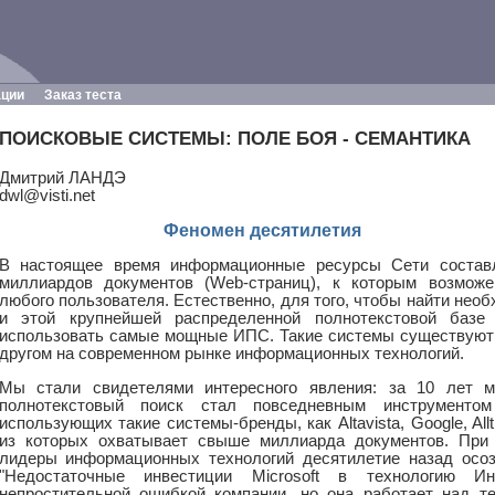
ации
Заказ теста
ПОИСКОВЫЕ СИСТЕМЫ: ПОЛЕ БОЯ - СЕМАНТИКА
Дмитрий ЛАНДЭ
dwl@visti.net
Феномен десятилетия
В настоящее время информационные ресурсы Сети состав
миллиардов документов (Web-страниц), к которым возмож
любого пользователя. Естественно, для того, чтобы найти не
и этой крупнейшей распределенной полнотекстовой базе
использовать самые мощные ИПС. Такие системы существуют 
другом на современном рынке информационных технологий.
Мы стали свидетелями интересного явления: за 10 лет м
полнотекстовый поиск стал повседневным инструменто
использующих такие системы-бренды, как Altavista, Google, All
из которых охватывает свыше миллиарда документов. При
лидеры информационных технологий десятилетие назад осоз
"Недостаточные инвестиции Microsoft в технологию Ин
непростительной ошибкой компании, но она работает над те