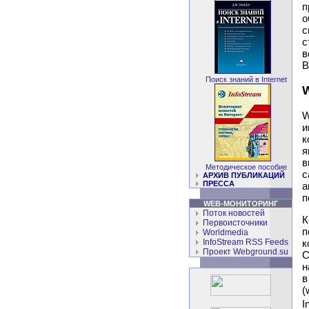
п
с
с
в
B
Поиск знаний в Internet
W
и
к
я
в
Методическое пособие
с
АРХИВ ПУБЛИКАЦИЙ
ПРЕССA
а
п
WEB-МОНИТОРИНГ
Поток новостей
К
Первоисточники
п
Worldmedia
InfoStream RSS Feeds
к
Проект Webground.su
С
н
в
(
I