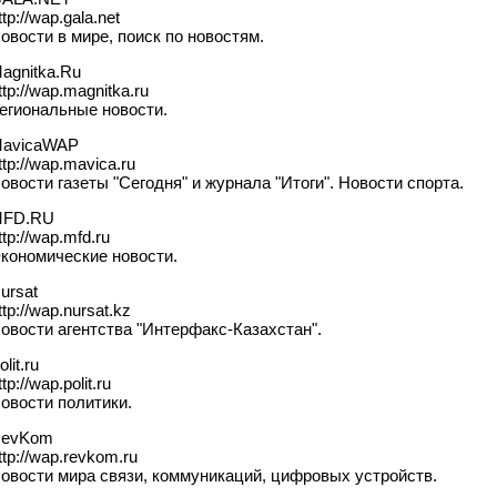
ttp://wap.gala.net
овости в мире, поиск по новостям.
agnitka.Ru
ttp://wap.magnitka.ru
егиональные новости.
avicaWAP
ttp://wap.mavica.ru
овости газеты "Сегодня" и журнала "Итоги". Новости спорта.
FD.RU
ttp://wap.mfd.ru
кономические новости.
ursat
ttp://wap.nursat.kz
овости агентства "Интерфакс-Казахстан".
olit.ru
ttp://wap.polit.ru
овости политики.
evKom
ttp://wap.revkom.ru
овости мира связи, коммуникаций, цифровых устройств.