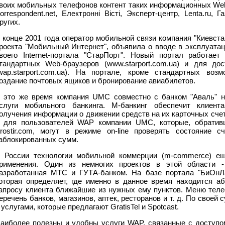
воих мобильных телефонов контент таких информационных Web
orrespondent.net, Електроннi Вiстi, Эксперт-центр, Lenta.ru, 
ругих.
 конце 2001 года оператор мобильной связи компания "Киевста
роекта "Мобильный Интернет", объявила о вводе в эксплуата
воего Internet-портала "СтарПорт". Новый портал работае
тандартных Web-браузеров (www.starport.com.ua) и для до
wap.starport.com.ua). На портале, кроме стандартных воз
оздание почтовых ящиков и бронирование авиабилетов.
 это же время компания UMC совместно с банком "Аваль" н
слуги мобильного банкинга. М-банкинг обеспечит клиен
олучения информации о движении средств на их карточных сче
 для пользователей WAP компании UMC, которые, обратив
rostir.com, могут в режиме on-line проверять состояние с
аблокированных сумм.
 России технологии мобильной коммерции (m-commerce) е
рименения. Один из немногих проектов в этой области -
азработанная МТС и ГУТА-банком. На базе портала "БиОнЛа
оторая определяет, где именно в данное время находится аб
апросу клиента ближайшие из нужных ему пунктов. Меню тел
еречень банков, магазинов, аптек, ресторанов и т. д. По своей
 услугами, которые предлагают GratisTel и Spotcast.
аиболее полезны и удобны услуги WAP, связанные с доступом