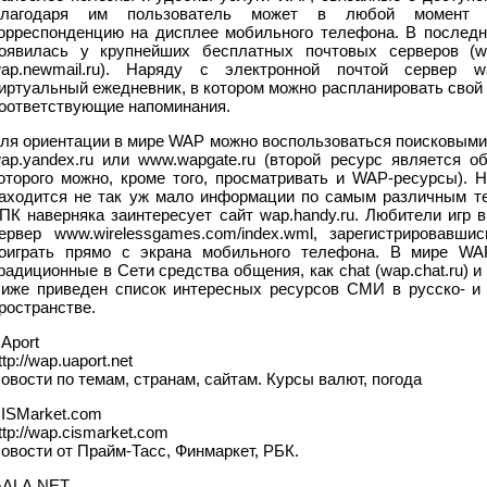
лагодаря им пользователь может в любой момент п
орреспонденцию на дисплее мобильного телефона. В последн
оявилась у крупнейших бесплатных почтовых серверов (wap.m
ap.newmail.ru). Наряду с электронной почтой сервер wa
иртуальный ежедневник, в котором можно распланировать свой 
оответствующие напоминания.
ля ориентации в мире WAP можно воспользоваться поисковыми 
ap.yandex.ru или www.wapgate.ru (второй ресурс является 
оторого можно, кроме того, просматривать и WAP-ресурсы). 
аходится не так уж мало информации по самым различным те
ПК наверняка заинтересует сайт wap.handy.ru. Любители игр в
ервер www.wirelessgames.com/index.wml, зарегистрировавш
оиграть прямо с экрана мобильного телефона. В мире WA
радиционные в Сети средства общения, как chat (wap.chat.ru) и
иже приведен список интересных ресурсов СМИ в русско- и
ространстве.
Aport
ttp://wap.uaport.net
овости по темам, странам, сайтам. Курсы валют, погода
ISMarket.com
ttp://wap.cismarket.com
овости от Прайм-Тасс, Финмаркет, РБК.
ALA.NET