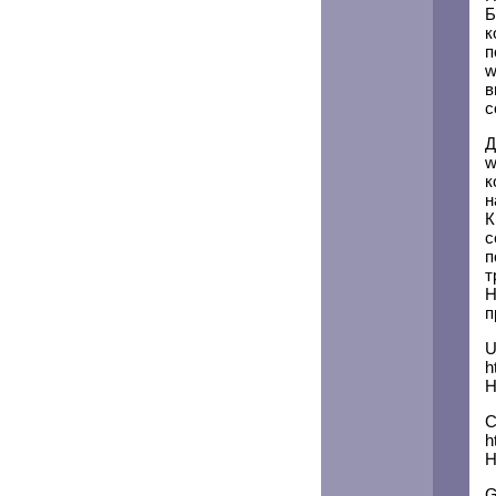
Б
к
п
w
в
с
Д
w
к
н
К
с
п
т
Н
п
U
h
Н
C
h
Н
G