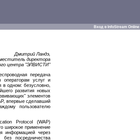
Вход в InfoStream Online
Дмитрий Ландэ,
меститель директора
го центра "ЭЛВИСТИ"
еспроводная передача
 операторам услуг и
 в одном: безусловно,
ейшего развития новых
развивающих" элементов
WAP, впервые сделавший
каждому пользователю
ation Protocol (WAP)
Его широкое применение
ся информацией через
 без посредничества