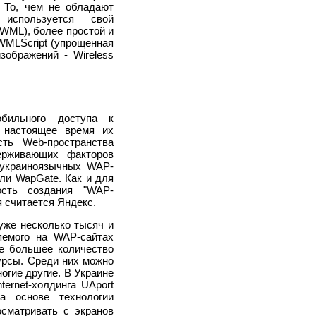
 То, чем не обладают
спользуется свой
(WML), более простой и
WMLScript (упрощенная
зображений - Wireless
бильного доступа к
 настоящее время их
сть Web-пространства
ерживающих факторов
 украиноязычных WAP-
ли WapGate. Как и для
ость создания "WAP-
я считается Яндекс.
уже несколько тысяч и
яемого на WAP-сайтах
се большее количество
урсы. Среди них можно
огие другие. В Украине
ernet-холдинга UAport
а основе технологии
осматривать с экранов