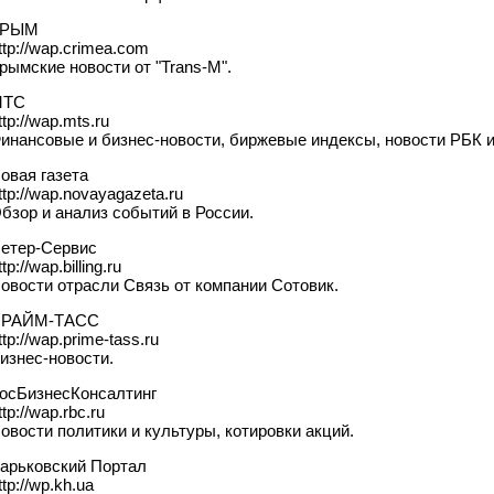
КРЫМ
ttp://wap.crimea.com
рымские новости от "Trans-M".
МТС
ttp://wap.mts.ru
инансовые и бизнес-новости, биржевые индексы, новости РБК 
овая газета
ttp://wap.novayagazeta.ru
бзор и анализ событий в России.
етер-Сервис
ttp://wap.billing.ru
овости отрасли Связь от компании Сотовик.
РАЙМ-ТАСС
ttp://wap.prime-tass.ru
изнес-новости.
осБизнесКонсалтинг
ttp://wap.rbc.ru
овости политики и культуры, котировки акций.
арьковский Портал
ttp://wp.kh.ua