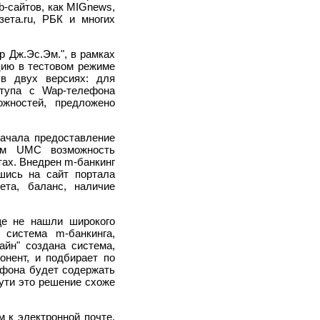
-сайтов, как MIGnews,
Газета.ru, РБК и многих
р Дж.Эс.Эм.", в рамках
цию в тестовом режиме
т в двух версиях: для
ступа с Wap-телефона
можностей, предложено
ачала предоставление
там UMC возможность
тах. Внедрен m-банкинг
шись на сайт портала
чета, баланс, наличие
ще не нашли широкого
 система m-банкинга,
йн" создана система,
онент, и подбирает по
ефона будет содержать
 сути это решение схоже
 к электронной почте.