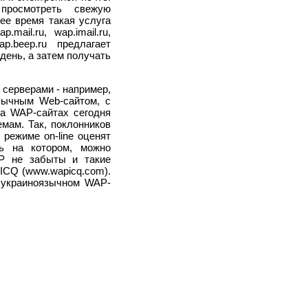
росмотреть свежую
ее время такая услуга
ail.ru, wap.imail.ru,
p.beep.ru предлагает
день, а затем получать
серверами - например,
обычным Web-сайтом, с
На WAP-сайтах сегодня
мам. Так, поклонников
 режиме on-line оценят
ись на котором, можно
P не забыты и такие
 ICQ (www.wapicq.com).
 украиноязычном WAP-