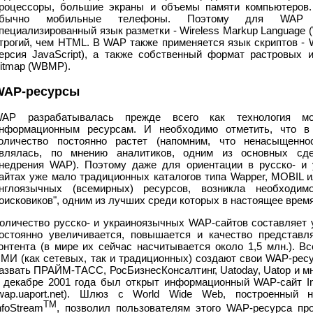
роцессоры, большие экраны и объемы памяти компьютеров.
обычно мобильные телефоны. Поэтому для WAP и
пециализированный язык разметки - Wireless Markup Language 
трогий, чем HTML. В WAP также применяется язык скриптов - 
ерсия JavaScript), а также собственный формат растровых и
itmap (WBMP).
WAP-ресурсы
AP разрабатывалась прежде всего как технология мо
нформационным ресурсам. И необходимо отметить, что в
оличество постоянно растет (напомним, что ненасыщенно
влялась, по мнению аналитиков, одним из основных сд
недрения WAP). Поэтому даже для ориентации в русско- и
айтах уже мало традиционных каталогов типа Wapper, MOBIL и
нглоязычных (всемирных) ресурсов, возникла необходим
оисковиков", одним из лучших среди которых в настоящее врем
оличество русско- и украиноязычных WAP-сайтов составляет 
остоянно увеличивается, повышается и качество представл
онтента (в мире их сейчас насчитывается около 1,5 млн.). В
МИ (как сетевых, так и традиционных) создают свои WAP-рес
азвать ПРАЙМ-ТАСС, РосБизнесКонсалтинг, Uatoday, Uatop и мн
 декабре 2001 года был открыт информационный WAP-сайт Int
wap.uaport.net). Шлюз с World Wide Web, построенный н
TM
nfoStream
, позволил пользователям этого WAP-ресурса пр