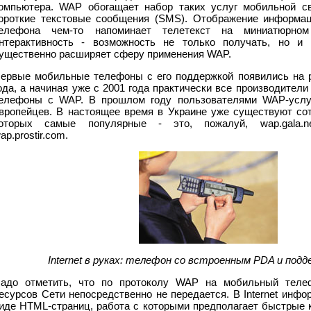
омпьютера. WAP обогащает набор таких услуг мобильной св
ороткие текстовые сообщения (SMS). Отображение информац
елефона чем-то напоминает телетекст на миниатюрном
нтерактивность - возможность не только получать, но и
ущественно расширяет сферу применения WAP.
ервые мобильные телефоны с его поддержкой появились на 
ода, а начиная уже с 2001 года практически все производите
елефоны с WAP. В прошлом году пользователями WAP-услу
вропейцев. В настоящее время в Украине уже существуют со
оторых самые популярные - это, пожалуй, wap.gala.net,
ap.prostir.com.
Internet в руках: телефон со встроенным PDA и под
адо отметить, что по протоколу WAP на мобильный теле
есурсов Cети непосредственно не передается. В Internet инф
иде HTML-страниц, работа с которыми предполагает быстрые