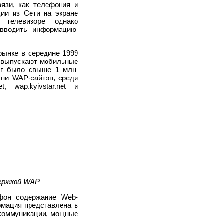
язи, как телефония и
ии из Сети на экране
 телевизоре, однако
 вводить информацию,
рынке в середине 1999
ли выпускают мобильные
г было свыше 1 млн.
тни WAP-сайтов, среди
 wap.kyivstar.net и
держкой WAP
фон содержание Web-
ормация представлена в
 коммуникации, мощные