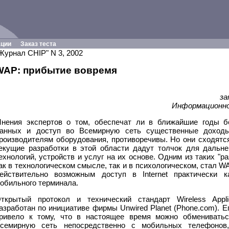
ации
Заказ теста
Журнал CHIP" N 3, 2002
WAP: прибытие вовремя
за
Информационно
нения экспертов о том, обеспечат ли в ближайшие годы б
анных и доступ во Всемирную сеть существенные доходы
роизводителям оборудования, противоречивы. Но они сходятся
екущие разработки в этой области дадут толчок для дальн
ехнологий, устройств и услуг на их основе. Одним из таких "
ак в технологическом смысле, так и в психологическом, стал 
ействительно возможным доступ в Internet практически 
обильного терминала.
ткрытый протокол и технический стандарт Wireless Applic
азработан по инициативе фирмы Unwired Planet (Phone.com). 
ривело к тому, что в настоящее время можно обменивать
семирную сеть непосредственно с мобильных телефонов,