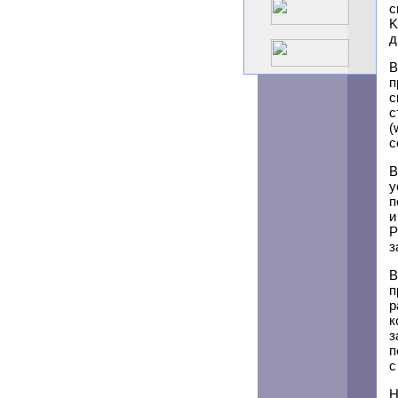
с
K
д
В
п
с
с
(
с
В
у
п
и
P
з
В
п
р
к
з
п
с
Н