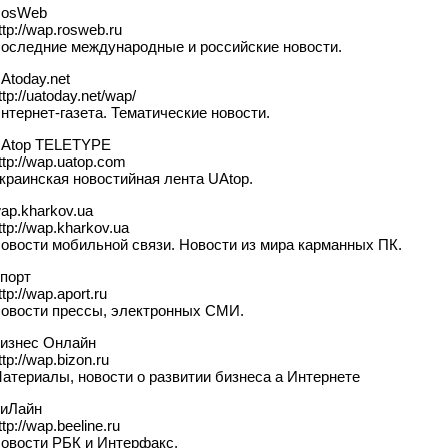
osWeb
ttp://wap.rosweb.ru
оследние международные и российские новости.
Atoday.net
ttp://uatoday.net/wap/
нтернет-газета. Тематические новости.
Atop TELETYPE
ttp://wap.uatop.com
краинская новостийная лента UAtop.
ap.kharkov.ua
ttp://wap.kharkov.ua
овости мобильной связи. Новости из мира карманных ПК.
порт
ttp://wap.aport.ru
овости прессы, электронных СМИ.
изнес Онлайн
ttp://wap.bizon.ru
атериалы, новости о развитии бизнеса а Интернете
иЛайн
ttp://wap.beeline.ru
овости РБК и Интерфакс.