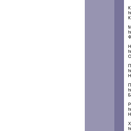
h
К
h
Ф
Н
h
О
П
h
Н
П
h
Б
Р
h
Н
Х
h