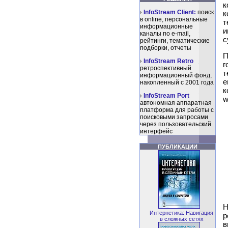
к
InfoStream Client:
поиск
к
в online, персональные
т
информационные
и
каналы по e-mail,
с
рейтинги, тематические
подборки, отчеты
П
InfoStream Retro
г
ретроспективный
т
информационный фонд,
е
накопленный с 2001 года
к
InfoStream Port
w
автономная аппаратная
платформа для работы с
поисковыми запросами
через пользовательский
интерфейс
ПУБЛИКАЦИИ
Н
Интернетика: Навигация
р
в сложных сетях
в