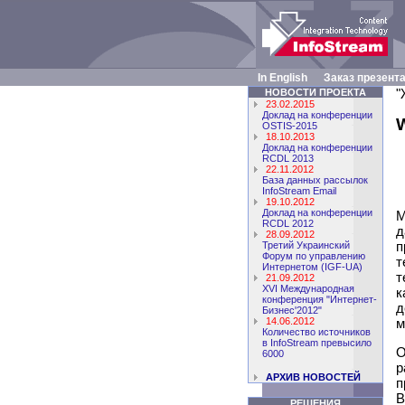
In English
Заказ презент
"
НОВОСТИ ПРОЕКТА
23.02.2015
Доклад на конференции
OSTIS-2015
18.10.2013
Доклад на конференции
RCDL 2013
22.11.2012
База данных рассылок
InfoStream Email
19.10.2012
Доклад на конференции
М
RCDL 2012
д
28.09.2012
п
Третий Украинский
Форум по управлению
т
Интернетом (IGF-UA)
т
21.09.2012
XVI Международная
к
конференция "Интернет-
д
Бизнес'2012"
14.06.2012
м
Количество источников
в InfoStream превысило
О
6000
р
АРХИВ НОВОСТЕЙ
п
В
РЕШЕНИЯ