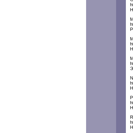
h
Н
M
h
Р
M
h
Н
M
h
Э
N
h
Н
P
h
Н
R
h
Н