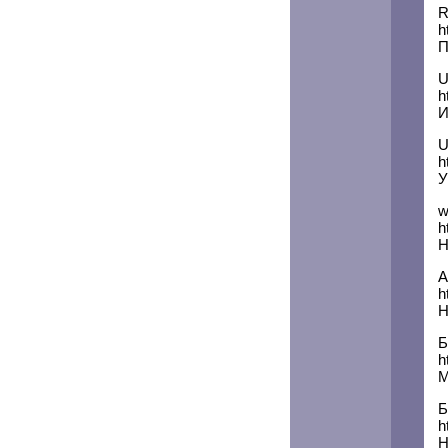
R
h
П
U
h
И
U
h
У
w
h
Н
А
h
Н
Б
h
М
Б
h
Н